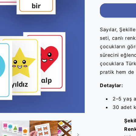
Sayılar, Şekill
seti, canlı ren
çocukların gör
sürecini eğlenc
çocuklara Türk
pratik hem de 
Detaylar:
2–5 yaş 
30 adet k
Şekil
Renk