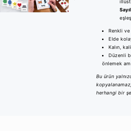
illüs
Sayıl
eşleş
Renkli ve
Elde kola
Kalın, ka
Düzenli b
önlemek amac
Bu ürün yalnızc
kopyalanamaz,
herhangi bir ş