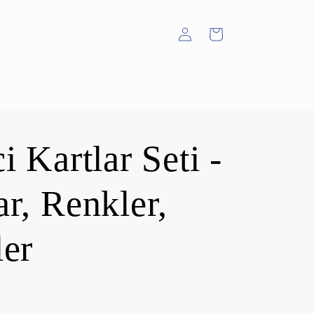
Oturum
Sepet
aç
i Kartlar Seti -
ar, Renkler,
ler