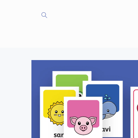
İçeriğe
atla
Ürün
bilgisine
atla