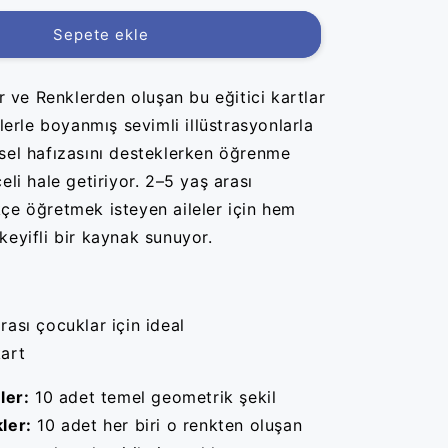
Sepete ekle
er ve Renklerden oluşan bu eğitici kartlar
klerle boyanmış sevimli illüstrasyonlarla
sel hafızasını desteklerken öğrenme
eli hale getiriyor. 2–5 yaş arası
çe öğretmek isteyen aileler için hem
keyifli bir kaynak sunuyor.
aras
ı
çocuklar i
çin ideal
art
ler:
10 adet temel geometrik şekil
ler:
10 adet her biri o renkten oluşan