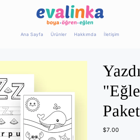
Ana Sayfa
Ürünler
Hakkımda
İletişim
Yazdı
"Eğl
Paket
Normal
$7.00
fiyat