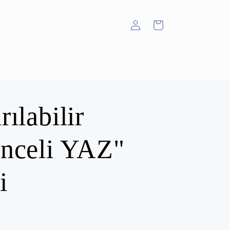
Oturum
Sepet
aç
rılabilir
enceli YAZ"
i