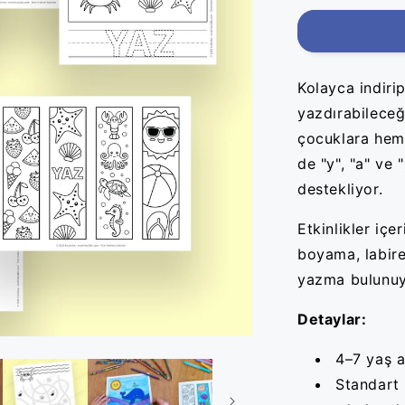
Kolayca indiri
yazdırabilece
çocuklara
hem 
de "y", "a" ve 
destekliyor.
Etkinlikler i
çer
boyama, labir
yazma bulunuy
Detaylar:
4–7 yaş a
Standart 