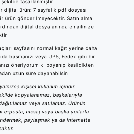
 şekilde tasarlanmıştır
ir dijital ürün
: 7 sayfal
ık pdf dosyas
ı
bir ürün gönderilmeyecektir. Satın alma
ardından dijital dosya anında emailinize
tir
a
çlar
ı sayfas
ın
ı normal ka
ğ
ıt yerine daha
ğ
ıda basman
ız
ı veya UPS, Fedex gibi bir
an
ız
ı öneriyorum ki boyan
ıp kesildikten
adan uzun s
üre dayanabilsin
 yalnızca kişisel kullanım içindir.
ekilde kopyalanamaz, başkalarıyla
dağıtılamaz veya satılamaz. Ürünün
ını e-posta, mesaj veya başka yollarla
öndermek, paylaşmak ya da internette
saktır.