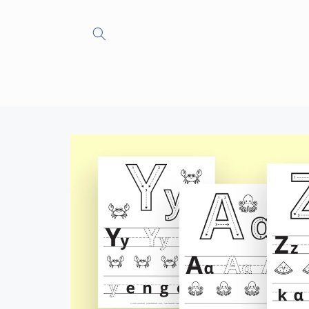
İçeriğe
atla
Ürün
bilgisine
atla