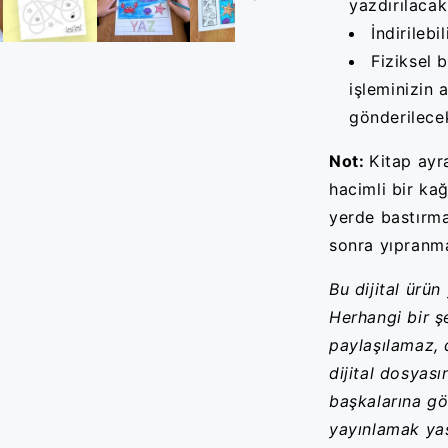
yazdırılacak
İndirilebil
Fiziksel 
işleminizin 
gönderilecek
Not:
Kitap ayr
hacimli bir ka
yerde bast
ırm
sonra y
ıpranm
Bu dijital ürün
Herhangi bir ş
paylaşılamaz, 
dijital dosyas
başkalarına g
yayınlamak ya