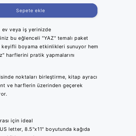
Sepete ekle
p ev veya i
ş yerinizde
ğiniz bu
eğlenceli "YAZ" temal
ı paket
keyifli boyama etkinlikleri sunuyor hem
"z" harflerini pratik yapmalar
ın
ı
isinde noktalar
ı birle
ştirme, kitap ayrac
ı
ent ve
harflerin üzerinden geçerek
or.
rası için ideal
US letter, 8.5"x11" boyutunda
kağıda